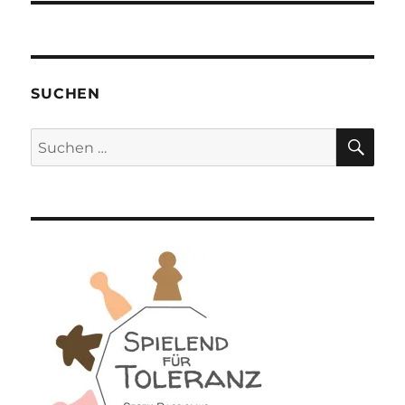
SUCHEN
SU
Suchen
nach: