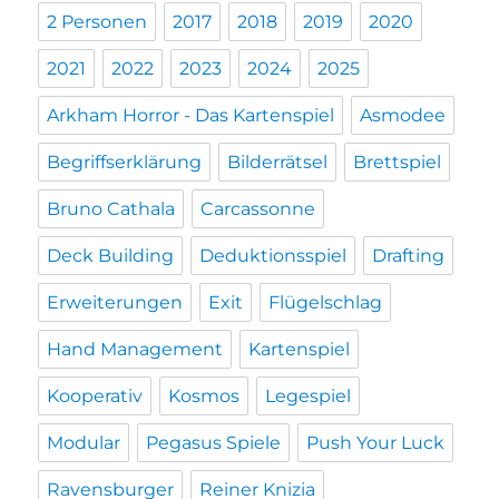
2 Personen
2017
2018
2019
2020
2021
2022
2023
2024
2025
Arkham Horror - Das Kartenspiel
Asmodee
Begriffserklärung
Bilderrätsel
Brettspiel
Bruno Cathala
Carcassonne
Deck Building
Deduktionsspiel
Drafting
Erweiterungen
Exit
Flügelschlag
Hand Management
Kartenspiel
Kooperativ
Kosmos
Legespiel
Modular
Pegasus Spiele
Push Your Luck
Ravensburger
Reiner Knizia