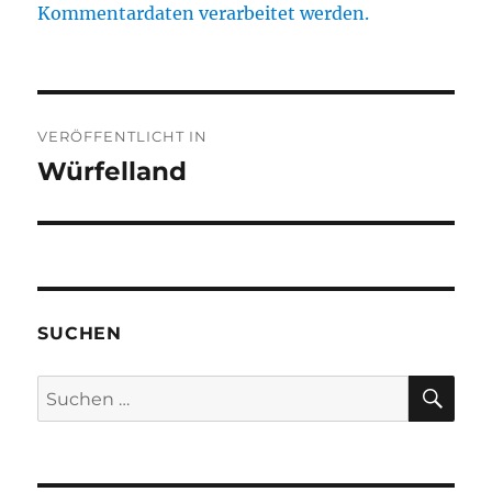
Kommentardaten verarbeitet werden.
Beitragsnavigation
VERÖFFENTLICHT IN
Würfelland
SUCHEN
SU
Suchen
nach: