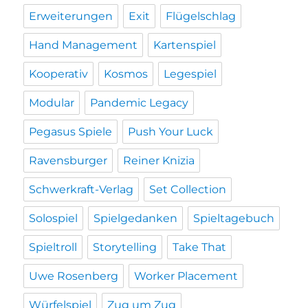
Erweiterungen
Exit
Flügelschlag
Hand Management
Kartenspiel
Kooperativ
Kosmos
Legespiel
Modular
Pandemic Legacy
Pegasus Spiele
Push Your Luck
Ravensburger
Reiner Knizia
Schwerkraft-Verlag
Set Collection
Solospiel
Spielgedanken
Spieltagebuch
Spieltroll
Storytelling
Take That
Uwe Rosenberg
Worker Placement
Würfelspiel
Zug um Zug