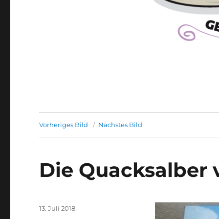
Vorheriges Bild
Nächstes Bild
Die Quacksalber 
Veröffentlicht
13. Juli 2018
am