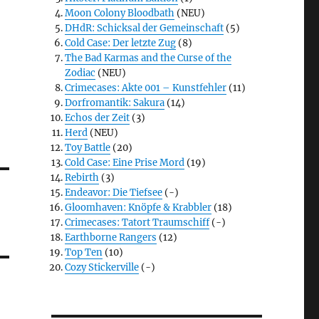
Moon Colony Bloodbath
(NEU)
DHdR: Schicksal der Gemeinschaft
(5)
Cold Case: Der letzte Zug
(8)
The Bad Karmas and the Curse of the
Zodiac
(NEU)
Crimecases: Akte 001 – Kunstfehler
(11)
Dorfromantik: Sakura
(14)
Echos der Zeit
(3)
Herd
(NEU)
Toy Battle
(20)
Cold Case: Eine Prise Mord
(19)
Rebirth
(3)
Endeavor: Die Tiefsee
(-)
Gloomhaven: Knöpfe & Krabbler
(18)
Crimecases: Tatort Traumschiff
(-)
Earthborne Rangers
(12)
Top Ten
(10)
Cozy Stickerville
(-)