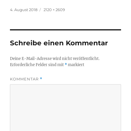
Veröffentlicht
Originalgröße
4. August 2018
2120 × 2609
am
Schreibe einen Kommentar
Deine E-Mail-Adresse wird nicht veröffentlicht.
Erforderliche Felder sind mit
*
markiert
KOMMENTAR
*