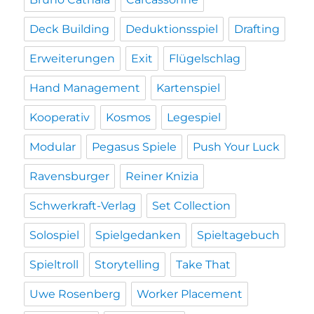
Deck Building
Deduktionsspiel
Drafting
Erweiterungen
Exit
Flügelschlag
Hand Management
Kartenspiel
Kooperativ
Kosmos
Legespiel
Modular
Pegasus Spiele
Push Your Luck
Ravensburger
Reiner Knizia
Schwerkraft-Verlag
Set Collection
Solospiel
Spielgedanken
Spieltagebuch
Spieltroll
Storytelling
Take That
Uwe Rosenberg
Worker Placement