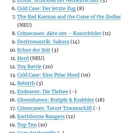
Cold Case: Der letzte Zug
(8)
The Bad Karmas and the Curse of the Zodiac
(NEU)
Crimecases: Akte 001 – Kunstfehler
(11)
Dorfromantik: Sakura
(14)
Echos der Zeit
(3)
Herd
(NEU)
Toy Battle
(20)
Cold Case: Eine Prise Mord
(19)
Rebirth
(3)
Endeavor: Die Tiefsee
(-)
Gloomhaven: Knöpfe & Krabbler
(18)
Crimecases: Tatort Traumschiff
(-)
Earthborne Rangers
(12)
Top Ten
(10)
Cozy Stickerville
(-)