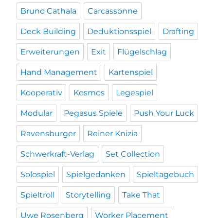
Bruno Cathala
Carcassonne
Deck Building
Deduktionsspiel
Drafting
Erweiterungen
Exit
Flügelschlag
Hand Management
Kartenspiel
Kooperativ
Kosmos
Legespiel
Modular
Pegasus Spiele
Push Your Luck
Ravensburger
Reiner Knizia
Schwerkraft-Verlag
Set Collection
Solospiel
Spielgedanken
Spieltagebuch
Spieltroll
Storytelling
Take That
Uwe Rosenberg
Worker Placement