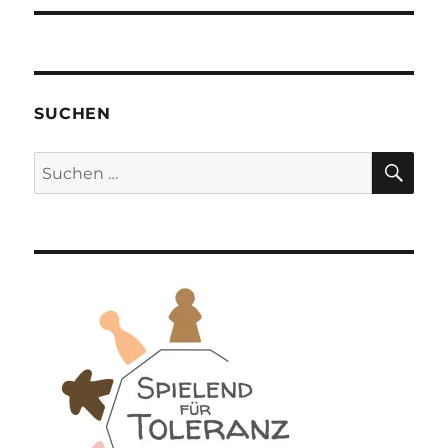
SUCHEN
SU
Suchen
nach: