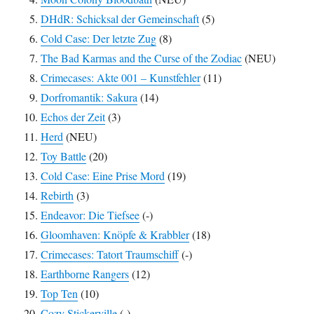
DHdR: Schicksal der Gemeinschaft
(5)
Cold Case: Der letzte Zug
(8)
The Bad Karmas and the Curse of the Zodiac
(NEU)
Crimecases: Akte 001 – Kunstfehler
(11)
Dorfromantik: Sakura
(14)
Echos der Zeit
(3)
Herd
(NEU)
Toy Battle
(20)
Cold Case: Eine Prise Mord
(19)
Rebirth
(3)
Endeavor: Die Tiefsee
(-)
Gloomhaven: Knöpfe & Krabbler
(18)
Crimecases: Tatort Traumschiff
(-)
Earthborne Rangers
(12)
Top Ten
(10)
Cozy Stickerville
(-)