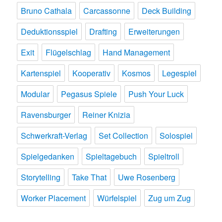
Bruno Cathala
Carcassonne
Deck Building
Deduktionsspiel
Drafting
Erweiterungen
Exit
Flügelschlag
Hand Management
Kartenspiel
Kooperativ
Kosmos
Legespiel
Modular
Pegasus Spiele
Push Your Luck
Ravensburger
Reiner Knizia
Schwerkraft-Verlag
Set Collection
Solospiel
Spielgedanken
Spieltagebuch
Spieltroll
Storytelling
Take That
Uwe Rosenberg
Worker Placement
Würfelspiel
Zug um Zug