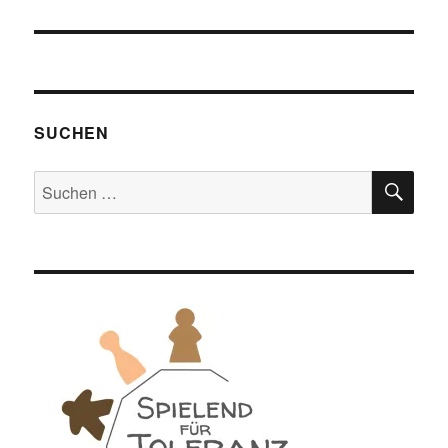
SUCHEN
SU
Suchen
nach: