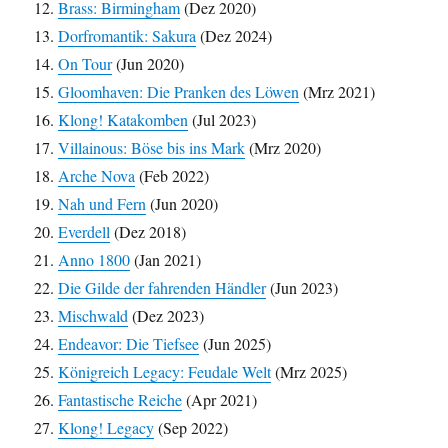
Brass: Birmingham
(Dez 2020)
Dorfromantik: Sakura
(Dez 2024)
On Tour
(Jun 2020)
Gloomhaven: Die Pranken des Löwen
(Mrz 2021)
Klong! Katakomben
(Jul 2023)
Villainous: Böse bis ins Mark
(Mrz 2020)
Arche Nova
(Feb 2022)
Nah und Fern
(Jun 2020)
Everdell
(Dez 2018)
Anno 1800
(Jan 2021)
Die Gilde der fahrenden Händler
(Jun 2023)
Mischwald
(Dez 2023)
Endeavor: Die Tiefsee
(Jun 2025)
Königreich Legacy: Feudale Welt
(Mrz 2025)
Fantastische Reiche
(Apr 2021)
Klong! Legacy
(Sep 2022)