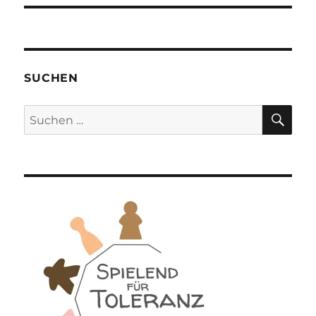
SUCHEN
SU
Suchen
nach: