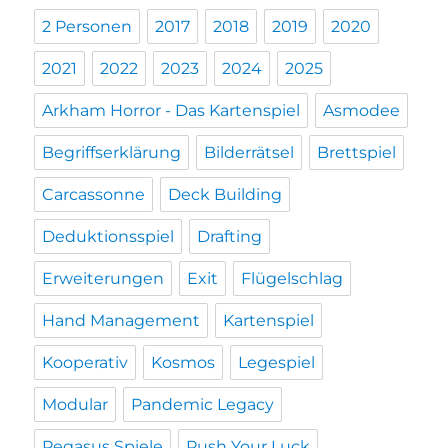
2 Personen
2017
2018
2019
2020
2021
2022
2023
2024
2025
Arkham Horror - Das Kartenspiel
Asmodee
Begriffserklärung
Bilderrätsel
Brettspiel
Carcassonne
Deck Building
Deduktionsspiel
Drafting
Erweiterungen
Exit
Flügelschlag
Hand Management
Kartenspiel
Kooperativ
Kosmos
Legespiel
Modular
Pandemic Legacy
Pegasus Spiele
Push Your Luck