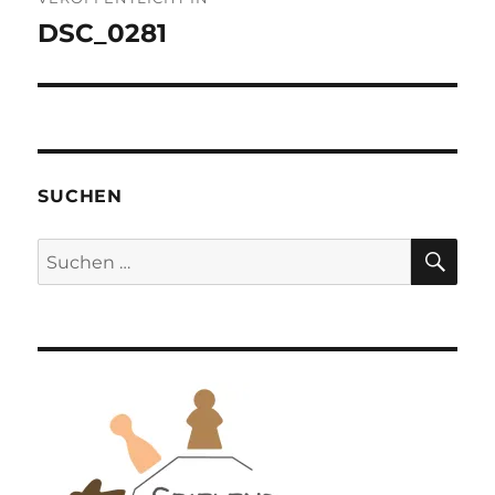
DSC_0281
SUCHEN
SU
Suchen
nach: