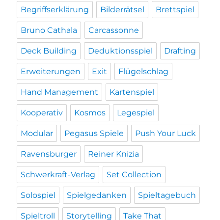
Begriffserklärung
Bilderrätsel
Brettspiel
Bruno Cathala
Carcassonne
Deck Building
Deduktionsspiel
Drafting
Erweiterungen
Exit
Flügelschlag
Hand Management
Kartenspiel
Kooperativ
Kosmos
Legespiel
Modular
Pegasus Spiele
Push Your Luck
Ravensburger
Reiner Knizia
Schwerkraft-Verlag
Set Collection
Solospiel
Spielgedanken
Spieltagebuch
Spieltroll
Storytelling
Take That