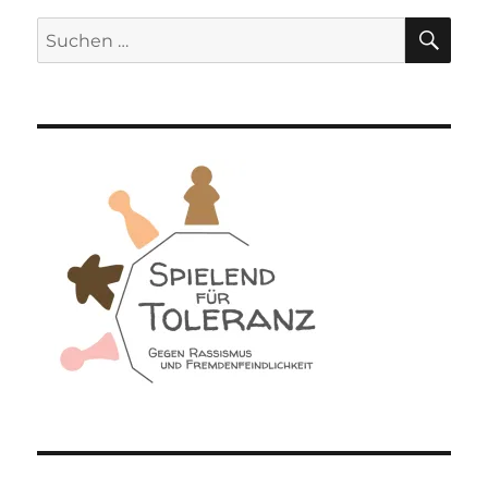
SU
Suchen
nach: