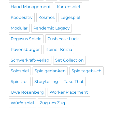
Hand Management
Kartenspiel
Kooperativ
Kosmos
Legespiel
Modular
Pandemic Legacy
Pegasus Spiele
Push Your Luck
Ravensburger
Reiner Knizia
Schwerkraft-Verlag
Set Collection
Solospiel
Spielgedanken
Spieltagebuch
Spieltroll
Storytelling
Take That
Uwe Rosenberg
Worker Placement
Würfelspiel
Zug um Zug