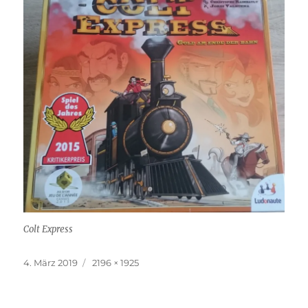
Colt Express
Veröffentlicht
Originalgröße
4. März 2019
2196 × 1925
am