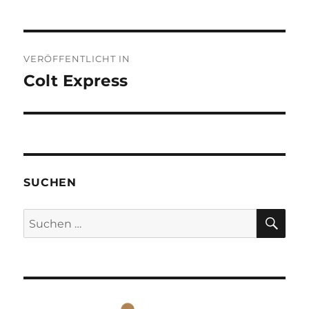
Beitragsnavigation
VERÖFFENTLICHT IN
Colt Express
SUCHEN
SU
Suchen
nach: