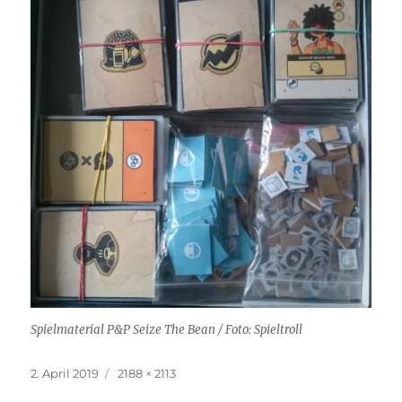
Spielmaterial P&P Seize The Bean / Foto: Spieltroll
Veröffentlicht
Originalgröße
2. April 2019
2188 × 2113
am