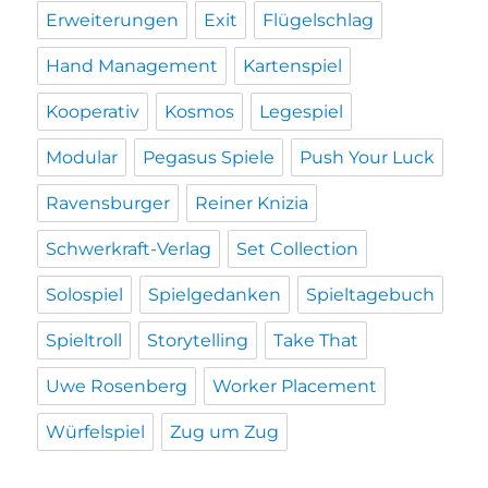
Erweiterungen
Exit
Flügelschlag
Hand Management
Kartenspiel
Kooperativ
Kosmos
Legespiel
Modular
Pegasus Spiele
Push Your Luck
Ravensburger
Reiner Knizia
Schwerkraft-Verlag
Set Collection
Solospiel
Spielgedanken
Spieltagebuch
Spieltroll
Storytelling
Take That
Uwe Rosenberg
Worker Placement
Würfelspiel
Zug um Zug