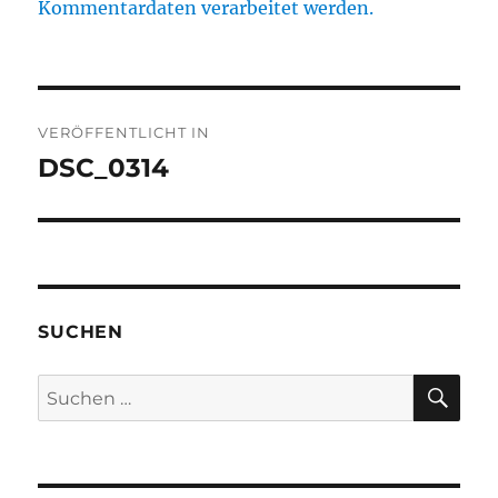
Kommentardaten verarbeitet werden.
Beitragsnavigation
VERÖFFENTLICHT IN
DSC_0314
SUCHEN
SU
Suchen
nach: