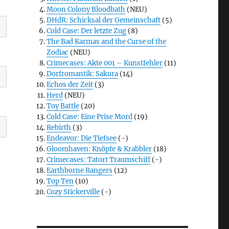
Moon Colony Bloodbath
(NEU)
DHdR: Schicksal der Gemeinschaft
(5)
Cold Case: Der letzte Zug
(8)
The Bad Karmas and the Curse of the
Zodiac
(NEU)
Crimecases: Akte 001 – Kunstfehler
(11)
Dorfromantik: Sakura
(14)
Echos der Zeit
(3)
Herd
(NEU)
Toy Battle
(20)
Cold Case: Eine Prise Mord
(19)
Rebirth
(3)
Endeavor: Die Tiefsee
(-)
Gloomhaven: Knöpfe & Krabbler
(18)
Crimecases: Tatort Traumschiff
(-)
Earthborne Rangers
(12)
Top Ten
(10)
Cozy Stickerville
(-)