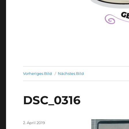
Vorheriges Bild
Nächstes Bild
DSC_0316
Veröffentlicht
2. April 2019
am