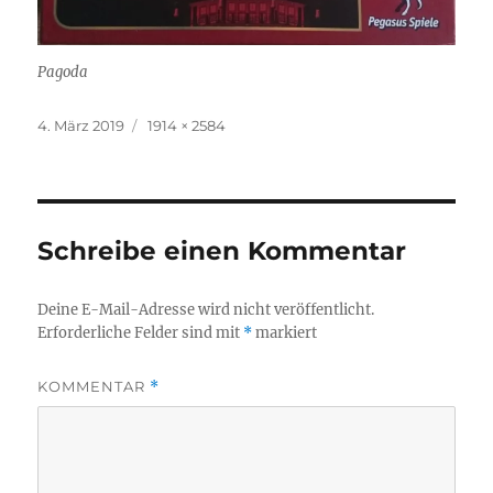
Pagoda
Veröffentlicht
Originalgröße
4. März 2019
1914 × 2584
am
Schreibe einen Kommentar
Deine E-Mail-Adresse wird nicht veröffentlicht.
Erforderliche Felder sind mit
*
markiert
KOMMENTAR
*