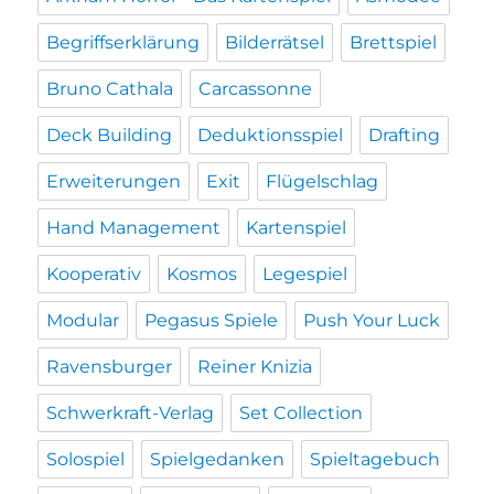
Begriffserklärung
Bilderrätsel
Brettspiel
Bruno Cathala
Carcassonne
Deck Building
Deduktionsspiel
Drafting
Erweiterungen
Exit
Flügelschlag
Hand Management
Kartenspiel
Kooperativ
Kosmos
Legespiel
Modular
Pegasus Spiele
Push Your Luck
Ravensburger
Reiner Knizia
Schwerkraft-Verlag
Set Collection
Solospiel
Spielgedanken
Spieltagebuch