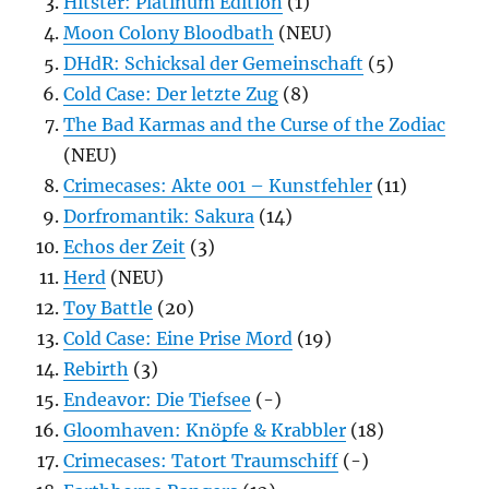
Hitster: Platinum Edition
(1)
Moon Colony Bloodbath
(NEU)
DHdR: Schicksal der Gemeinschaft
(5)
Cold Case: Der letzte Zug
(8)
The Bad Karmas and the Curse of the Zodiac
(NEU)
Crimecases: Akte 001 – Kunstfehler
(11)
Dorfromantik: Sakura
(14)
Echos der Zeit
(3)
Herd
(NEU)
Toy Battle
(20)
Cold Case: Eine Prise Mord
(19)
Rebirth
(3)
Endeavor: Die Tiefsee
(-)
Gloomhaven: Knöpfe & Krabbler
(18)
Crimecases: Tatort Traumschiff
(-)