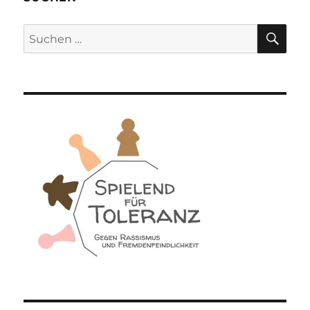
SU
Suchen
nach: