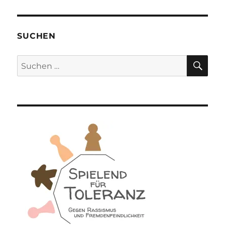
SUCHEN
SU
Suchen
nach: