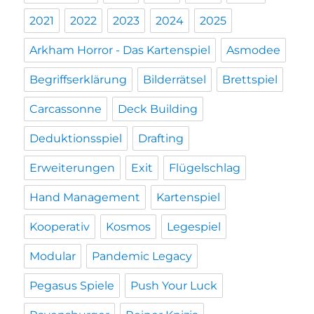
2021
2022
2023
2024
2025
Arkham Horror - Das Kartenspiel
Asmodee
Begriffserklärung
Bilderrätsel
Brettspiel
Carcassonne
Deck Building
Deduktionsspiel
Drafting
Erweiterungen
Exit
Flügelschlag
Hand Management
Kartenspiel
Kooperativ
Kosmos
Legespiel
Modular
Pandemic Legacy
Pegasus Spiele
Push Your Luck