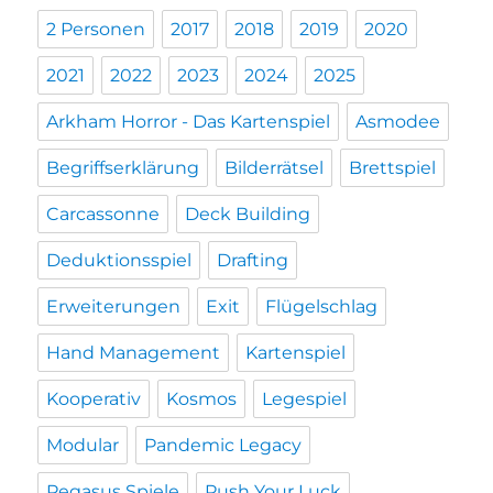
2 Personen
2017
2018
2019
2020
2021
2022
2023
2024
2025
Arkham Horror - Das Kartenspiel
Asmodee
Begriffserklärung
Bilderrätsel
Brettspiel
Carcassonne
Deck Building
Deduktionsspiel
Drafting
Erweiterungen
Exit
Flügelschlag
Hand Management
Kartenspiel
Kooperativ
Kosmos
Legespiel
Modular
Pandemic Legacy
Pegasus Spiele
Push Your Luck