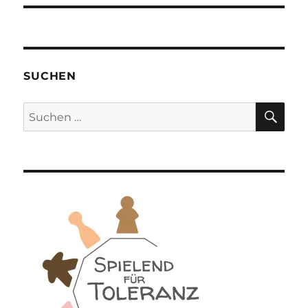
SUCHEN
SU
Suchen
nach: