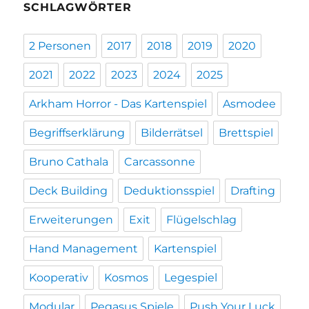
SCHLAGWÖRTER
2 Personen
2017
2018
2019
2020
2021
2022
2023
2024
2025
Arkham Horror - Das Kartenspiel
Asmodee
Begriffserklärung
Bilderrätsel
Brettspiel
Bruno Cathala
Carcassonne
Deck Building
Deduktionsspiel
Drafting
Erweiterungen
Exit
Flügelschlag
Hand Management
Kartenspiel
Kooperativ
Kosmos
Legespiel
Modular
Pegasus Spiele
Push Your Luck