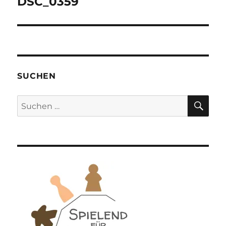
DSC_0359
SUCHEN
SU
Suchen
nach: