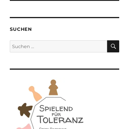
SUCHEN
SU
Suchen
nach: