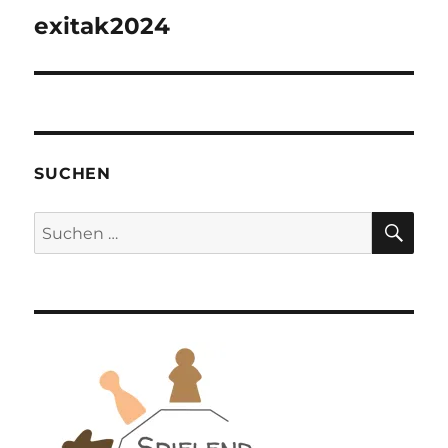
exitak2024
SUCHEN
SU
Suchen
nach: