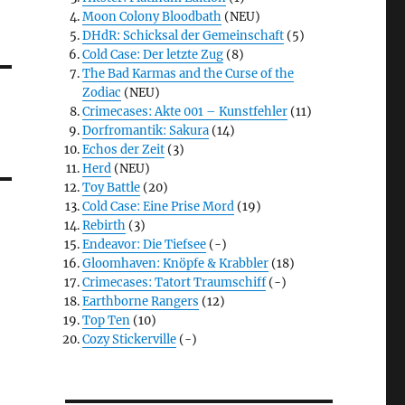
Moon Colony Bloodbath
(NEU)
DHdR: Schicksal der Gemeinschaft
(5)
Cold Case: Der letzte Zug
(8)
The Bad Karmas and the Curse of the
Zodiac
(NEU)
Crimecases: Akte 001 – Kunstfehler
(11)
Dorfromantik: Sakura
(14)
Echos der Zeit
(3)
Herd
(NEU)
Toy Battle
(20)
Cold Case: Eine Prise Mord
(19)
Rebirth
(3)
Endeavor: Die Tiefsee
(-)
Gloomhaven: Knöpfe & Krabbler
(18)
Crimecases: Tatort Traumschiff
(-)
Earthborne Rangers
(12)
Top Ten
(10)
Cozy Stickerville
(-)