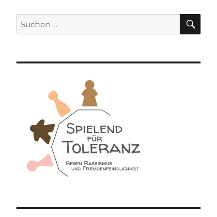
SU
Suchen
nach: