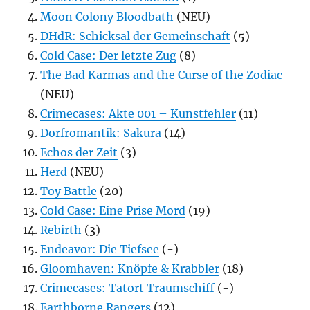
Moon Colony Bloodbath
(NEU)
DHdR: Schicksal der Gemeinschaft
(5)
Cold Case: Der letzte Zug
(8)
The Bad Karmas and the Curse of the Zodiac
(NEU)
Crimecases: Akte 001 – Kunstfehler
(11)
Dorfromantik: Sakura
(14)
Echos der Zeit
(3)
Herd
(NEU)
Toy Battle
(20)
Cold Case: Eine Prise Mord
(19)
Rebirth
(3)
Endeavor: Die Tiefsee
(-)
Gloomhaven: Knöpfe & Krabbler
(18)
Crimecases: Tatort Traumschiff
(-)
Earthborne Rangers
(12)