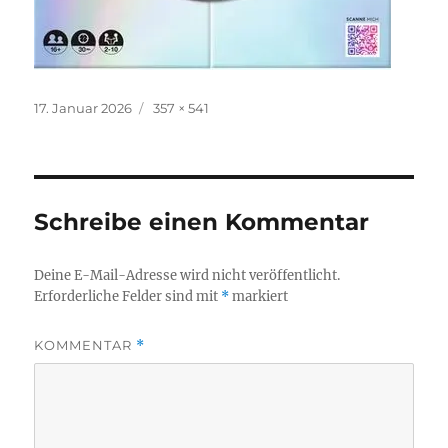
Veröffentlicht
Originalgröße
17. Januar 2026
357 × 541
am
Schreibe einen Kommentar
Deine E-Mail-Adresse wird nicht veröffentlicht.
Erforderliche Felder sind mit
*
markiert
KOMMENTAR
*