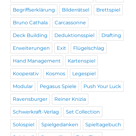
Begriffserklärung
Bilderrätsel
Brettspiel
Bruno Cathala
Carcassonne
Deck Building
Deduktionsspiel
Drafting
Erweiterungen
Exit
Flügelschlag
Hand Management
Kartenspiel
Kooperativ
Kosmos
Legespiel
Modular
Pegasus Spiele
Push Your Luck
Ravensburger
Reiner Knizia
Schwerkraft-Verlag
Set Collection
Solospiel
Spielgedanken
Spieltagebuch