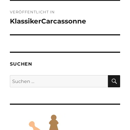
Beitragsnavigation
VERÖFFENTLICHT IN
KlassikerCarcassonne
SUCHEN
SU
Suchen
nach: