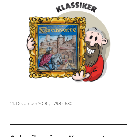
Veröffentlicht
Originalgröße
21. Dezember 2018
798 × 680
am