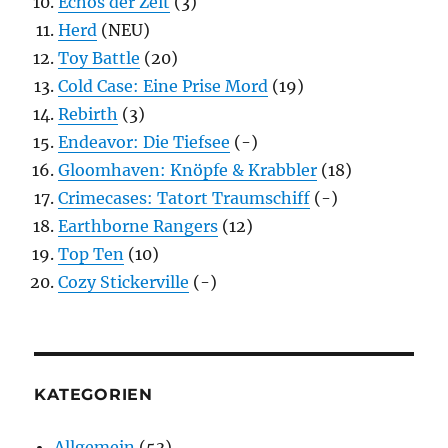
Echos der Zeit
(3)
Herd
(NEU)
Toy Battle
(20)
Cold Case: Eine Prise Mord
(19)
Rebirth
(3)
Endeavor: Die Tiefsee
(-)
Gloomhaven: Knöpfe & Krabbler
(18)
Crimecases: Tatort Traumschiff
(-)
Earthborne Rangers
(12)
Top Ten
(10)
Cozy Stickerville
(-)
KATEGORIEN
Allgemein
(53)