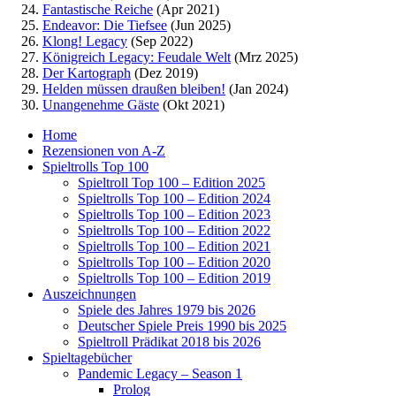
Fantastische Reiche
(Apr 2021)
Endeavor: Die Tiefsee
(Jun 2025)
Klong! Legacy
(Sep 2022)
Königreich Legacy: Feudale Welt
(Mrz 2025)
Der Kartograph
(Dez 2019)
Helden müssen draußen bleiben!
(Jan 2024)
Unangenehme Gäste
(Okt 2021)
Home
Rezensionen von A-Z
Spieltrolls Top 100
Spieltroll Top 100 – Edition 2025
Spieltrolls Top 100 – Edition 2024
Spieltrolls Top 100 – Edition 2023
Spieltrolls Top 100 – Edition 2022
Spieltrolls Top 100 – Edition 2021
Spieltrolls Top 100 – Edition 2020
Spieltrolls Top 100 – Edition 2019
Auszeichnungen
Spiele des Jahres 1979 bis 2026
Deutscher Spiele Preis 1990 bis 2025
Spieltroll Prädikat 2018 bis 2026
Spieltagebücher
Pandemic Legacy – Season 1
Prolog