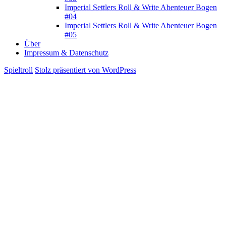
Imperial Settlers Roll & Write Abenteuer Bogen
#04
Imperial Settlers Roll & Write Abenteuer Bogen
#05
Über
Impressum & Datenschutz
Spieltroll
Stolz präsentiert von WordPress