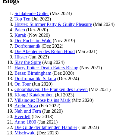
Blogs
Schlafende Götter
(Mrz 2023)
Top Ten
(Jul 2022)
Hitster: Summer Party & Guilty Pleasure
(Mai 2024)
Paleo
(Dez 2020)
Karak
(Nov 2020)
Der Fuchs im Wald
(Nov 2019)
Dorfromantik
(Dez 2022)
Die Abenteuer des Robin Hood
(Mai 2021)
Hitster
(Jun 2023)
Slay the Spire
(Aug 2024)
Harry Potter: Death Eaters Rising
(Nov 2021)
Brass: Birmingham
(Dez 2020)
Dorfromantik: Sakura
(Dez 2024)
On Tour
(Jun 2020)
Gloomhaven: Die Pranken des Löwen
(Mrz 2021)
Klong! Katakomben
(Jul 2023)
Villainous: Böse bis ins Mark
(Mrz 2020)
Arche Nova
(Feb 2022)
Nah und Fern
(Jun 2020)
Everdell
(Dez 2018)
Anno 1800
(Jan 2021)
Die Gilde der fahrenden Händler
(Jun 2023)
Mischwald
(Dez 2023)