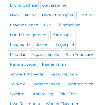
Bruno Cathala
Carcassonne
Deck Building
Deduktionsspiel
Drafting
Erweiterungen
Exit
Flügelschlag
Hand Management
Kartenspiel
Kooperativ
Kosmos
Legespiel
Modular
Pegasus Spiele
Push Your Luck
Ravensburger
Reiner Knizia
Schwerkraft-Verlag
Set Collection
Solospiel
Spielgedanken
Spieltagebuch
Spieltroll
Storytelling
Take That
Uwe Rosenberg
Worker Placement