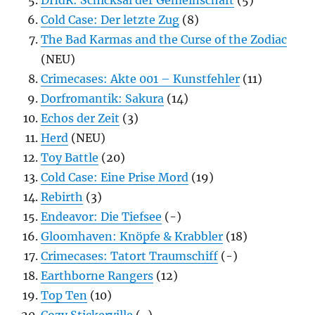
Cold Case: Der letzte Zug
(8)
The Bad Karmas and the Curse of the Zodiac
(NEU)
Crimecases: Akte 001 – Kunstfehler
(11)
Dorfromantik: Sakura
(14)
Echos der Zeit
(3)
Herd
(NEU)
Toy Battle
(20)
Cold Case: Eine Prise Mord
(19)
Rebirth
(3)
Endeavor: Die Tiefsee
(-)
Gloomhaven: Knöpfe & Krabbler
(18)
Crimecases: Tatort Traumschiff
(-)
Earthborne Rangers
(12)
Top Ten
(10)
Cozy Stickerville
(-)