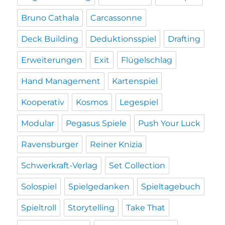
Bruno Cathala
Carcassonne
Deck Building
Deduktionsspiel
Drafting
Erweiterungen
Exit
Flügelschlag
Hand Management
Kartenspiel
Kooperativ
Kosmos
Legespiel
Modular
Pegasus Spiele
Push Your Luck
Ravensburger
Reiner Knizia
Schwerkraft-Verlag
Set Collection
Solospiel
Spielgedanken
Spieltagebuch
Spieltroll
Storytelling
Take That