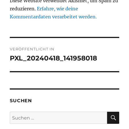
Diese Website verwendet Akismet, um Spam zu
reduzieren.
Erfahre, wie deine
Kommentardaten verarbeitet werden.
Beitragsnavigation
VERÖFFENTLICHT IN
PXL_20240418_141958018
SUCHEN
SU
Suchen
nach: