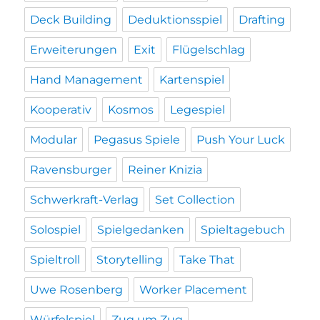
Deck Building
Deduktionsspiel
Drafting
Erweiterungen
Exit
Flügelschlag
Hand Management
Kartenspiel
Kooperativ
Kosmos
Legespiel
Modular
Pegasus Spiele
Push Your Luck
Ravensburger
Reiner Knizia
Schwerkraft-Verlag
Set Collection
Solospiel
Spielgedanken
Spieltagebuch
Spieltroll
Storytelling
Take That
Uwe Rosenberg
Worker Placement
Würfelspiel
Zug um Zug