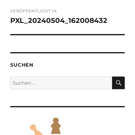
Beitragsnavigation
VERÖFFENTLICHT IN
PXL_20240504_162008432
SUCHEN
SU
Suchen
nach: