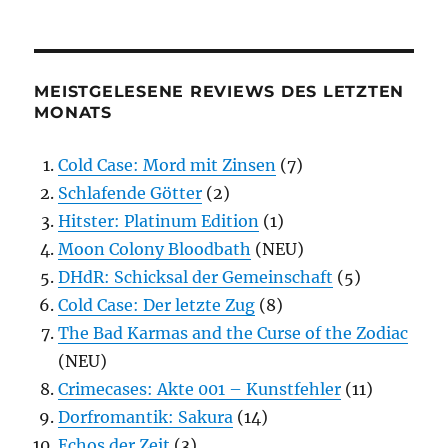
MEISTGELESENE REVIEWS DES LETZTEN
MONATS
Cold Case: Mord mit Zinsen
(7)
Schlafende Götter
(2)
Hitster: Platinum Edition
(1)
Moon Colony Bloodbath
(NEU)
DHdR: Schicksal der Gemeinschaft
(5)
Cold Case: Der letzte Zug
(8)
The Bad Karmas and the Curse of the Zodiac
(NEU)
Crimecases: Akte 001 – Kunstfehler
(11)
Dorfromantik: Sakura
(14)
Echos der Zeit
(3)