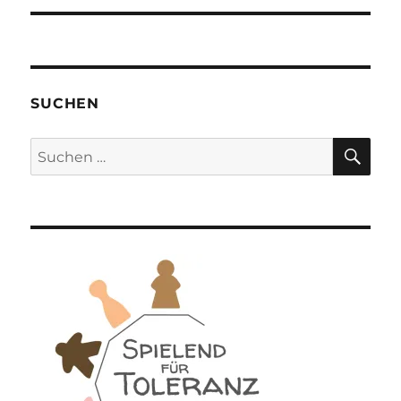
SUCHEN
SU
Suchen
nach: