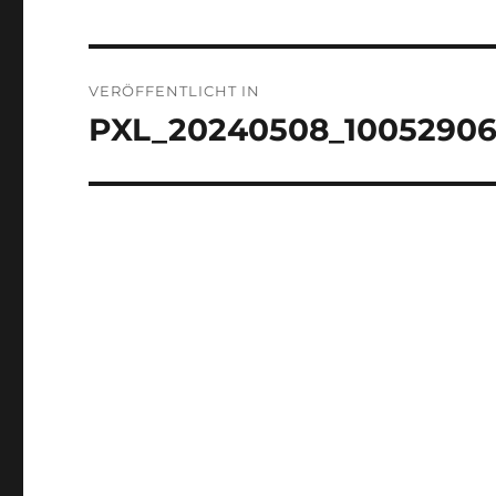
Beitragsnavigation
VERÖFFENTLICHT IN
PXL_20240508_1005290