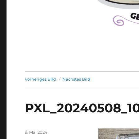
Vorheriges Bild
Nächstes Bild
PXL_20240508_1
Veröffentlicht
9. Mai 2024
am