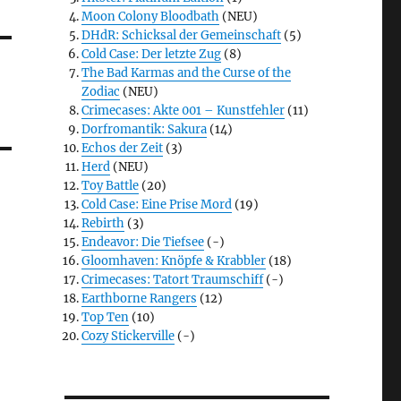
Moon Colony Bloodbath
(NEU)
DHdR: Schicksal der Gemeinschaft
(5)
Cold Case: Der letzte Zug
(8)
The Bad Karmas and the Curse of the
Zodiac
(NEU)
Crimecases: Akte 001 – Kunstfehler
(11)
Dorfromantik: Sakura
(14)
Echos der Zeit
(3)
Herd
(NEU)
Toy Battle
(20)
Cold Case: Eine Prise Mord
(19)
Rebirth
(3)
Endeavor: Die Tiefsee
(-)
Gloomhaven: Knöpfe & Krabbler
(18)
Crimecases: Tatort Traumschiff
(-)
Earthborne Rangers
(12)
Top Ten
(10)
Cozy Stickerville
(-)