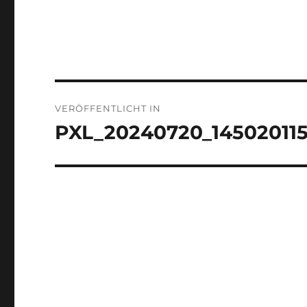
Beitragsnavigation
VERÖFFENTLICHT IN
PXL_20240720_14502011