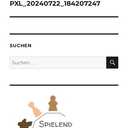
PXL_20240722_184207247
SUCHEN
SU
Suchen
nach: