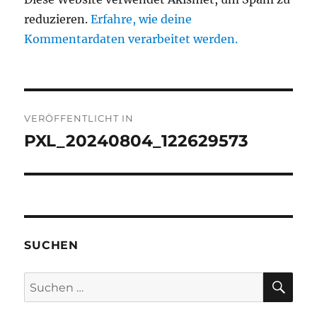
reduzieren.
Erfahre, wie deine
Kommentardaten verarbeitet werden.
Beitragsnavigation
VERÖFFENTLICHT IN
PXL_20240804_122629573
SUCHEN
SU
Suchen
nach: