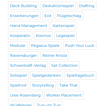
Deck Building
Deduktionsspiel
Drafting
Erweiterungen
Exit
Flügelschlag
Hand Management
Kartenspiel
Kooperativ
Kosmos
Legespiel
Modular
Pegasus Spiele
Push Your Luck
Ravensburger
Reiner Knizia
Schwerkraft-Verlag
Set Collection
Solospiel
Spielgedanken
Spieltagebuch
Spieltroll
Storytelling
Take That
Uwe Rosenberg
Worker Placement
Würfelspiel
Zug um Zug