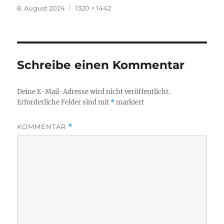
Veröffentlicht
Originalgröße
8. August 2024
1320 × 1442
am
Schreibe einen Kommentar
Deine E-Mail-Adresse wird nicht veröffentlicht.
Erforderliche Felder sind mit
*
markiert
KOMMENTAR
*