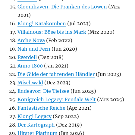
Gloomhaven: Die Pranken des Löwen
(Mrz
2021)
Klong! Katakomben
(Jul 2023)
Villainous: Böse bis ins Mark
(Mrz 2020)
Arche Nova
(Feb 2022)
Nah und Fern
(Jun 2020)
Everdell
(Dez 2018)
Anno 1800
(Jan 2021)
Die Gilde der fahrenden Händler
(Jun 2023)
Mischwald
(Dez 2023)
Endeavor: Die Tiefsee
(Jun 2025)
Königreich Legacy: Feudale Welt
(Mrz 2025)
Fantastische Reiche
(Apr 2021)
Klong! Legacy
(Sep 2022)
Der Kartograph
(Dez 2019)
Hitster Platinum
(Jan 2026)