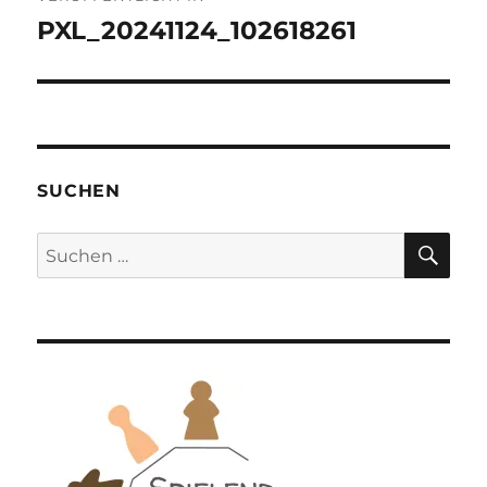
PXL_20241124_102618261
SUCHEN
SU
Suchen
nach: