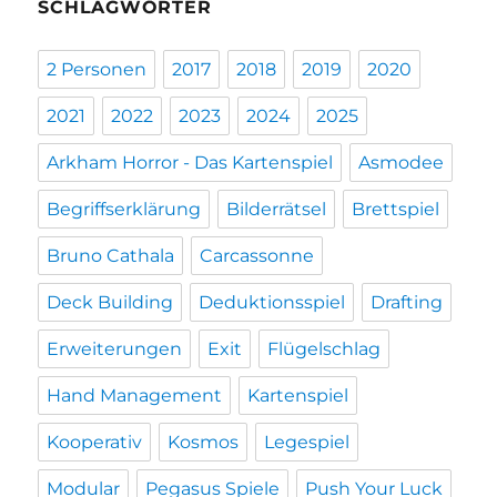
SCHLAGWÖRTER
2 Personen
2017
2018
2019
2020
2021
2022
2023
2024
2025
Arkham Horror - Das Kartenspiel
Asmodee
Begriffserklärung
Bilderrätsel
Brettspiel
Bruno Cathala
Carcassonne
Deck Building
Deduktionsspiel
Drafting
Erweiterungen
Exit
Flügelschlag
Hand Management
Kartenspiel
Kooperativ
Kosmos
Legespiel
Modular
Pegasus Spiele
Push Your Luck