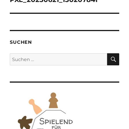
SUCHEN
SU
Suchen
nach: