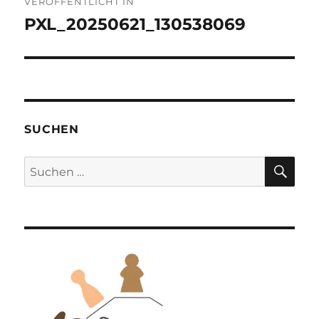
VERÖFFENTLICHT IN
PXL_20250621_130538069
SUCHEN
SU
Suchen
nach: