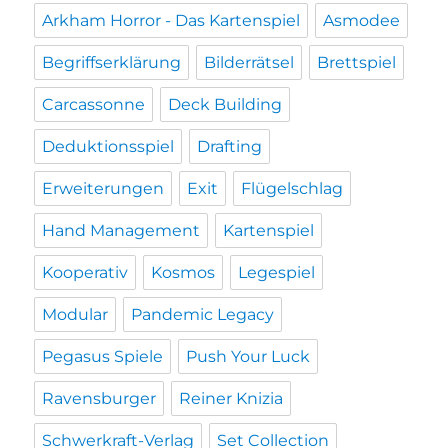
Arkham Horror - Das Kartenspiel
Asmodee
Begriffserklärung
Bilderrätsel
Brettspiel
Carcassonne
Deck Building
Deduktionsspiel
Drafting
Erweiterungen
Exit
Flügelschlag
Hand Management
Kartenspiel
Kooperativ
Kosmos
Legespiel
Modular
Pandemic Legacy
Pegasus Spiele
Push Your Luck
Ravensburger
Reiner Knizia
Schwerkraft-Verlag
Set Collection