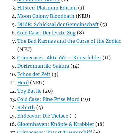
Hitster: Platinum Edition
(1)
Moon Colony Bloodbath
(NEU)
DHdR: Schicksal der Gemeinschaft
(5)
Cold Case: Der letzte Zug
(8)
The Bad Karmas and the Curse of the Zodiac
(NEU)
Crimecases: Akte 001 – Kunstfehler
(11)
Dorfromantik: Sakura
(14)
Echos der Zeit
(3)
Herd
(NEU)
Toy Battle
(20)
Cold Case: Eine Prise Mord
(19)
Rebirth
(3)
Endeavor: Die Tiefsee
(-)
Gloomhaven: Knöpfe & Krabbler
(18)
Crimecases: Tatort Traumschiff
(-)