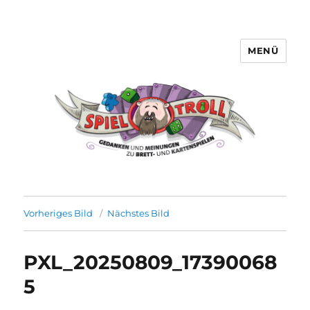
MENÜ
Spieltroll
Vorheriges Bild
Nächstes Bild
PXL_20250809_17390068
5