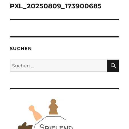
PXL_20250809_173900685
SUCHEN
SU
Suchen
nach: