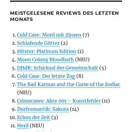
MEISTGELESENE REVIEWS DES LETZTEN
MONATS
Cold Case: Mord mit Zinsen
(7)
Schlafende Götter
(2)
Hitster: Platinum Edition
(1)
Moon Colony Bloodbath
(NEU)
DHdR: Schicksal der Gemeinschaft
(5)
Cold Case: Der letzte Zug
(8)
The Bad Karmas and the Curse of the Zodiac
(NEU)
Crimecases: Akte 001 – Kunstfehler
(11)
Dorfromantik: Sakura
(14)
Echos der Zeit
(3)
Herd
(NEU)