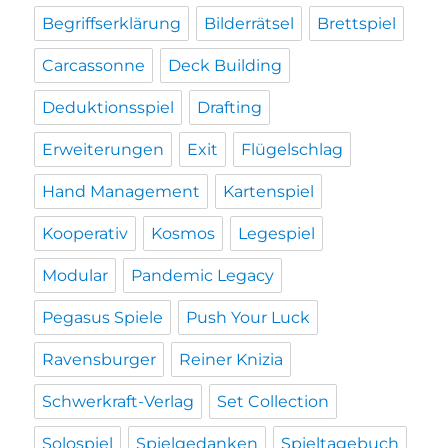
Begriffserklärung
Bilderrätsel
Brettspiel
Carcassonne
Deck Building
Deduktionsspiel
Drafting
Erweiterungen
Exit
Flügelschlag
Hand Management
Kartenspiel
Kooperativ
Kosmos
Legespiel
Modular
Pandemic Legacy
Pegasus Spiele
Push Your Luck
Ravensburger
Reiner Knizia
Schwerkraft-Verlag
Set Collection
Solospiel
Spielgedanken
Spieltagebuch