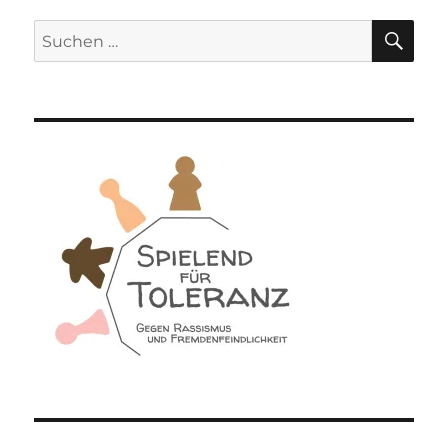
SU
Suchen
nach: