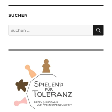
SUCHEN
SU
Suchen
nach: