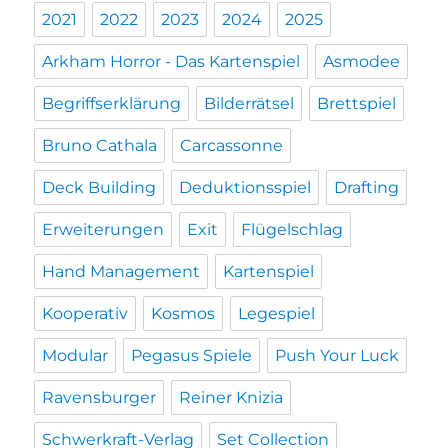
2021
2022
2023
2024
2025
Arkham Horror - Das Kartenspiel
Asmodee
Begriffserklärung
Bilderrätsel
Brettspiel
Bruno Cathala
Carcassonne
Deck Building
Deduktionsspiel
Drafting
Erweiterungen
Exit
Flügelschlag
Hand Management
Kartenspiel
Kooperativ
Kosmos
Legespiel
Modular
Pegasus Spiele
Push Your Luck
Ravensburger
Reiner Knizia
Schwerkraft-Verlag
Set Collection