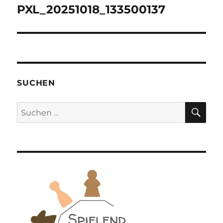
PXL_20251018_133500137
SUCHEN
SU
Suchen
nach: