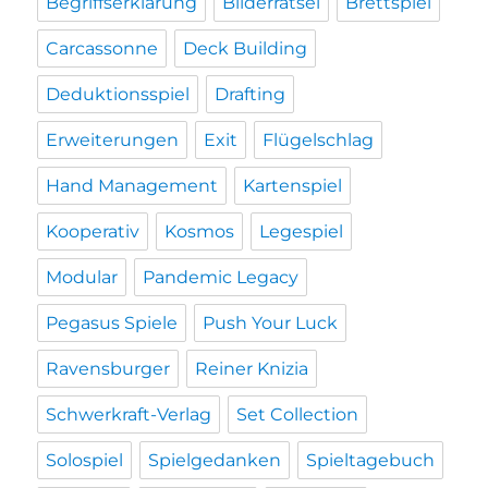
Begriffserklärung
Bilderrätsel
Brettspiel
Carcassonne
Deck Building
Deduktionsspiel
Drafting
Erweiterungen
Exit
Flügelschlag
Hand Management
Kartenspiel
Kooperativ
Kosmos
Legespiel
Modular
Pandemic Legacy
Pegasus Spiele
Push Your Luck
Ravensburger
Reiner Knizia
Schwerkraft-Verlag
Set Collection
Solospiel
Spielgedanken
Spieltagebuch