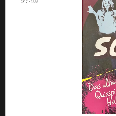
Originalgröße
2317 × 1858