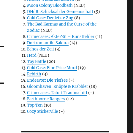
Moon Colony Bloodbath
(NEU)
DHdR: Schicksal der Gemeinschaft
(5)
Cold Case: Der letzte Zug
(8)
The Bad Karmas and the Curse of the
Zodiac
(NEU)
Crimecases: Akte 001 – Kunstfehler
(11)
Dorfromantik: Sakura
(14)
Echos der Zeit
(3)
Herd
(NEU)
Toy Battle
(20)
Cold Case: Eine Prise Mord
(19)
Rebirth
(3)
Endeavor: Die Tiefsee
(-)
Gloomhaven: Knöpfe & Krabbler
(18)
Crimecases: Tatort Traumschiff
(-)
Earthborne Rangers
(12)
Top Ten
(10)
Cozy Stickerville
(-)