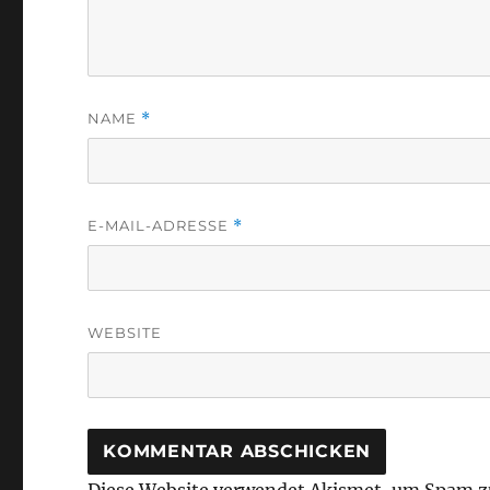
NAME
*
E-MAIL-ADRESSE
*
WEBSITE
Diese Website verwendet Akismet, um Spam z