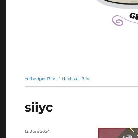
Vorheriges Bild
Nächstes Bild
siiyc
Veröffentlicht
13. Juni 2024
am