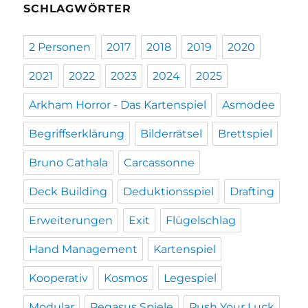
SCHLAGWÖRTER
2 Personen
2017
2018
2019
2020
2021
2022
2023
2024
2025
Arkham Horror - Das Kartenspiel
Asmodee
Begriffserklärung
Bilderrätsel
Brettspiel
Bruno Cathala
Carcassonne
Deck Building
Deduktionsspiel
Drafting
Erweiterungen
Exit
Flügelschlag
Hand Management
Kartenspiel
Kooperativ
Kosmos
Legespiel
Modular
Pegasus Spiele
Push Your Luck