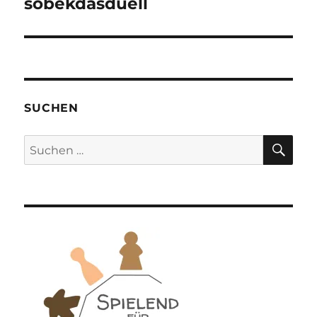
sobekdasduell
SUCHEN
SU
Suchen
nach: