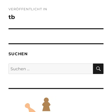
Beitragsnavigation
VERÖFFENTLICHT IN
tb
SUCHEN
SU
Suchen
nach: