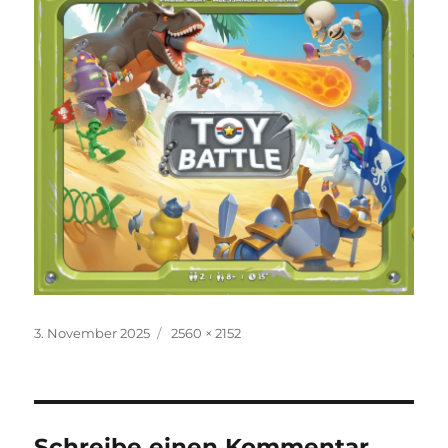
Veröffentlicht
Originalgröße
3. November 2025
2560 × 2152
am
Schreibe einen Kommentar