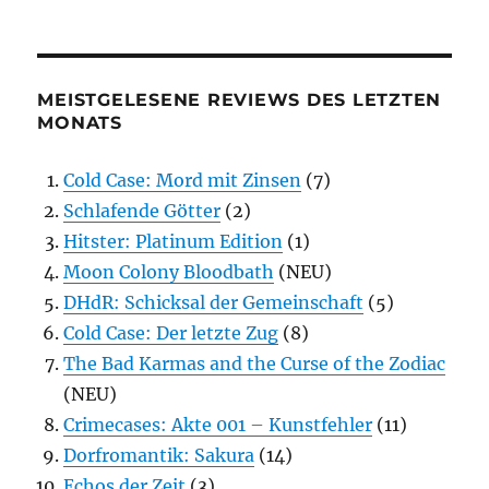
MEISTGELESENE REVIEWS DES LETZTEN
MONATS
Cold Case: Mord mit Zinsen
(7)
Schlafende Götter
(2)
Hitster: Platinum Edition
(1)
Moon Colony Bloodbath
(NEU)
DHdR: Schicksal der Gemeinschaft
(5)
Cold Case: Der letzte Zug
(8)
The Bad Karmas and the Curse of the Zodiac
(NEU)
Crimecases: Akte 001 – Kunstfehler
(11)
Dorfromantik: Sakura
(14)
Echos der Zeit
(3)