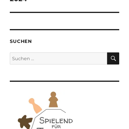
SUCHEN
SU
Suchen
nach: