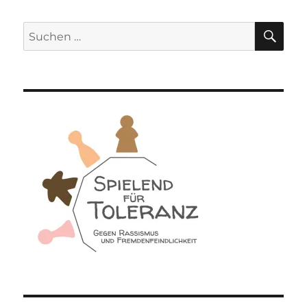
SU
Suchen
nach: