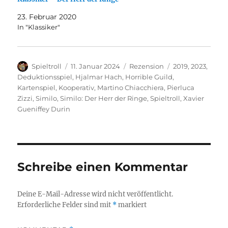
23. Februar 2020
In "Klassiker"
Autor
Veröffentlicht
Kategorien
Schlagwörter
Spieltroll
11. Januar 2024
Rezension
2019
,
2023
,
am
Deduktionsspiel
,
Hjalmar Hach
,
Horrible Guild
,
Kartenspiel
,
Kooperativ
,
Martino Chiacchiera
,
Pierluca
Zizzi
,
Similo
,
Similo: Der Herr der Ringe
,
Spieltroll
,
Xavier
Gueniffey Durin
Schreibe einen Kommentar
Deine E-Mail-Adresse wird nicht veröffentlicht.
Erforderliche Felder sind mit
*
markiert