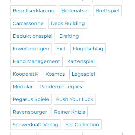
Begriffserklärung
Bilderrätsel
Brettspiel
Carcassonne
Deck Building
Deduktionsspiel
Drafting
Erweiterungen
Exit
Flügelschlag
Hand Management
Kartenspiel
Kooperativ
Kosmos
Legespiel
Modular
Pandemic Legacy
Pegasus Spiele
Push Your Luck
Ravensburger
Reiner Knizia
Schwerkraft-Verlag
Set Collection