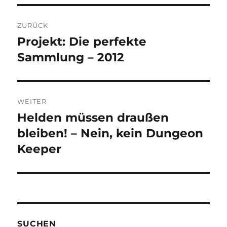
Beitragsnavigation
ZURÜCK
Projekt: Die perfekte
Vorheriger
Beitrag:
Sammlung – 2012
WEITER
Helden müssen draußen
Nächster
Beitrag:
bleiben! – Nein, kein Dungeon
Keeper
SUCHEN