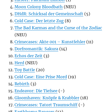
Moon Colony Bloodbath
(NEU)
DHdR: Schicksal der Gemeinschaft
(5)
Cold Case: Der letzte Zug
(8)
The Bad Karmas and the Curse of the Zodiac
(NEU)
Crimecases: Akte 001 – Kunstfehler
(11)
Dorfromantik: Sakura
(14)
Echos der Zeit
(3)
Herd
(NEU)
Toy Battle
(20)
Cold Case: Eine Prise Mord
(19)
Rebirth
(3)
Endeavor: Die Tiefsee
(-)
Gloomhaven: Knöpfe & Krabbler
(18)
Crimecases: Tatort Traumschiff
(-)
Earthborne Rangers
(12)