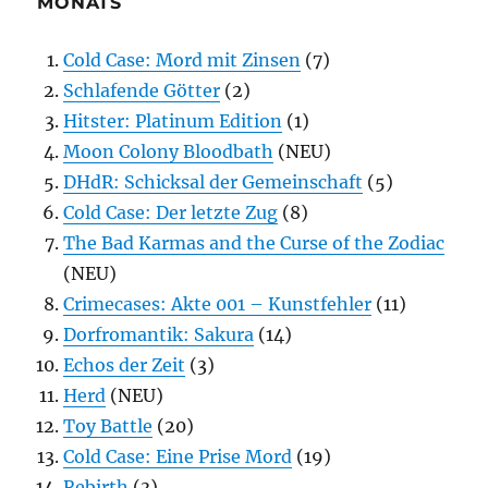
MONATS
Cold Case: Mord mit Zinsen
(7)
Schlafende Götter
(2)
Hitster: Platinum Edition
(1)
Moon Colony Bloodbath
(NEU)
DHdR: Schicksal der Gemeinschaft
(5)
Cold Case: Der letzte Zug
(8)
The Bad Karmas and the Curse of the Zodiac
(NEU)
Crimecases: Akte 001 – Kunstfehler
(11)
Dorfromantik: Sakura
(14)
Echos der Zeit
(3)
Herd
(NEU)
Toy Battle
(20)
Cold Case: Eine Prise Mord
(19)
Rebirth
(3)