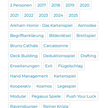
2 Personen
2017
2018
2019
2020
2021
2022
2023
2024
2025
Arkham Horror - Das Kartenspiel
Asmodee
Begriffserklärung
Bilderrätsel
Brettspiel
Bruno Cathala
Carcassonne
Deck Building
Deduktionsspiel
Drafting
Erweiterungen
Exit
Flügelschlag
Hand Management
Kartenspiel
Kooperativ
Kosmos
Legespiel
Modular
Pegasus Spiele
Push Your Luck
Ravensburger
Reiner Knizia