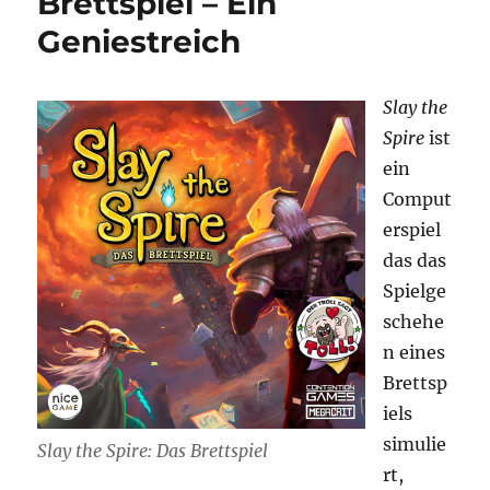
Brettspiel – Ein
Geniestreich
Slay the
Spire
ist
ein
Comput
erspiel
das das
Spielge
schehe
n eines
Brettsp
iels
simulie
Slay the Spire: Das Brettspiel
rt,