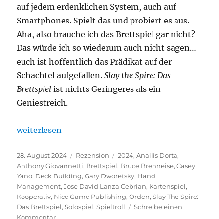
auf jedem erdenklichen System, auch auf
Smartphones. Spielt das und probiert es aus.
Aha, also brauche ich das Brettspiel gar nicht?
Das würde ich so wiederum auch nicht sagen…
euch ist hoffentlich das Prädikat auf der
Schachtel aufgefallen.
Slay the Spire: Das
Brettspiel
ist nichts Geringeres als ein
Geniestreich.
„Slay the Spire: Das Brettspiel – Ein Geniestreich“
weiterlesen
Veröffentlicht
Kategorien
Schlagwörter
28. August 2024
Rezension
2024
,
Anailis Dorta
,
am
Anthony Giovannetti
,
Brettspiel
,
Bruce Brenneise
,
Casey
Yano
,
Deck Building
,
Gary Dworetsky
,
Hand
Management
,
Jose David Lanza Cebrian
,
Kartenspiel
,
Kooperativ
,
Nice Game Publishing
,
Orden
,
Slay The Spire:
Das Brettspiel
,
Solospiel
,
Spieltroll
Schreibe einen
zu
Kommentar