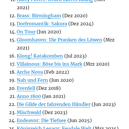
2021)
Brass: Birmingham
(Dez 2020)
Dorfromantik: Sakura
(Dez 2024)
On Tour
(Jun 2020)
Gloomhaven: Die Pranken des Löwen
(Mrz
2021)
Klong! Katakomben
(Jul 2023)
Villainous: Böse bis ins Mark
(Mrz 2020)
Arche Nova
(Feb 2022)
Nah und Fern
(Jun 2020)
Everdell
(Dez 2018)
Anno 1800
(Jan 2021)
Die Gilde der fahrenden Händler
(Jun 2023)
Mischwald
(Dez 2023)
Endeavor: Die Tiefsee
(Jun 2025)
Königreich Legacy: Feudale Welt
(Mrz 2025)