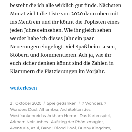
besteht die ich alle wirklich gut finde. Nächsten
Monat zieht die Liste von 2020 dann oben mit
ins Menü ein und ihr könnt die Toplisten eines
jeden Jahres einsehen. Wie ihr gleich sehen
werdet habe ich dieses Jahr ein paar
Neuerungen eingefügt. Viel Spaß beim Lesen,
Stöbern und Kommentieren. Ach ja, wie ihr
euch sicher denken könnt sind die Zahlen in
Klammern die Platzierungen im Vorjahr.
„Spieltrolls Top 100 – 2020 Edition“
weiterlesen
Veröffentlicht
Kategorien
Schlagwörter
21. Oktober 2020
Spielgedanken
7 Wonders
,
7
am
Wonders Duel
,
Alhambra
,
Architekten des
Westfrankenreichs
,
Arkham Horror - Das Kartenspiel
,
Arkham Noir
,
Ashes - Aufstieg der Phönixmagier
,
Aventuria
,
Azul
,
Bang!
,
Blood Bowl
,
Bunny Kingdom
,