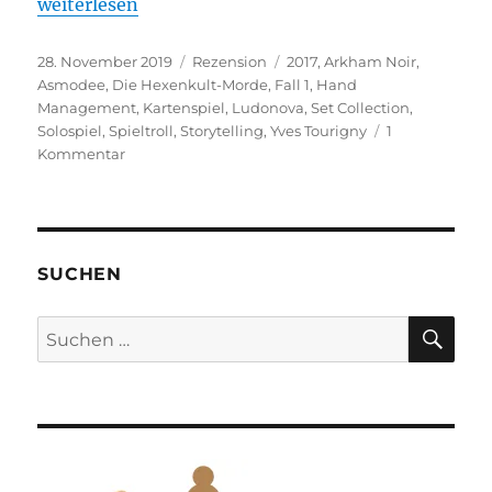
„Arkham Noir – Fall 1: Die Hexenkult-Morde“
weiterlesen
Veröffentlicht
Kategorien
Schlagwörter
28. November 2019
Rezension
2017
,
Arkham Noir
,
am
Asmodee
,
Die Hexenkult-Morde
,
Fall 1
,
Hand
Management
,
Kartenspiel
,
Ludonova
,
Set Collection
,
Solospiel
,
Spieltroll
,
Storytelling
,
Yves Tourigny
1
zu
Kommentar
Arkham
Noir
–
Fall
1:
SUCHEN
Die
Hexenkult-
SU
Suchen
Morde
nach: