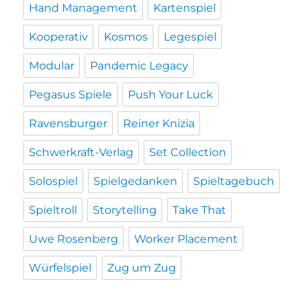
Hand Management
Kartenspiel
Kooperativ
Kosmos
Legespiel
Modular
Pandemic Legacy
Pegasus Spiele
Push Your Luck
Ravensburger
Reiner Knizia
Schwerkraft-Verlag
Set Collection
Solospiel
Spielgedanken
Spieltagebuch
Spieltroll
Storytelling
Take That
Uwe Rosenberg
Worker Placement
Würfelspiel
Zug um Zug