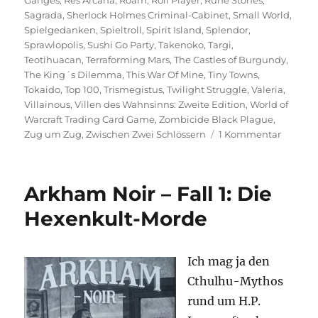
Sagrada
,
Sherlock Holmes Criminal-Cabinet
,
Small World
,
Spielgedanken
,
Spieltroll
,
Spirit Island
,
Splendor
,
Sprawlopolis
,
Sushi Go Party
,
Takenoko
,
Targi
,
Teotihuacan
,
Terraforming Mars
,
The Castles of Burgundy
,
The King´s Dilemma
,
This War Of Mine
,
Tiny Towns
,
Tokaido
,
Top 100
,
Trismegistus
,
Twilight Struggle
,
Valeria
,
Villainous
,
Villen des Wahnsinns: Zweite Edition
,
World of
Warcraft Trading Card Game
,
Zombicide Black Plague
,
zu
Zug um Zug
,
Zwischen Zwei Schlössern
1 Kommentar
Spieltro
Top
100
Arkham Noir – Fall 1: Die
–
2020
Hexenkult-Morde
Edition
Ich mag ja den
Cthulhu-Mythos
rund um H.P.