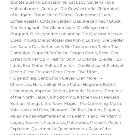
Buntes Burano
,
Carcassonne
,
Cat Lady
,
Caverna - Die
Höhlenbauern
,
Century - Die Gewürzstarße
,
Champions
of Midgard
,
Chronicles Of Crime
,
Codenames Duett
,
Coffee Roaster
,
Cottage Garden
,
Das Streben nach Glück
,
Der Kartograph
,
Die Alchemisten
,
Die Burgen von
Burgund
,
Die Legenden von Andor
,
Die Quacksalber von
Quedlinburg
,
Die Schlösser des König Ludwig
,
Die Siedler
von Catan: Das Kartenspiel
,
Die Tavernen im Tiefen Thal
,
Dominion
,
Doppelt So Clever
,
Dragon Castle
,
Ecos - Der
Erste Kontinent
,
Ein Fest für Odin
,
El Grande
,
Everdell
,
Ex
Libris
,
Exit-Reihe
,
Fallout Shelter - Das Brettspiel
,
Fields of
Green
,
Fiese Freunde Fette Feten
,
Five Tribes
,
Flügelschlag
,
Ganz Schön Clever
,
Glen More II -
Chronicles
,
Hanamikoji
,
Harry Potter Hogwarts Battle
,
Hexenhaus
,
Imperial Settlers
,
Imperial Settlers - Empires
of the North
,
Jaipur
,
Kingdomino
,
Kitchen Rush Revised
Edition
,
Klong!
,
Little Town
,
Magic - The Gathering
,
Mystic
Vale
,
Nah und Fern
,
Ohanami
,
On Tour
,
Onirim
,
Pagoda
,
Paladine des Westfrankenreichs
,
Palm Island
,
Pandemic
Legacy Season 1
,
Paperback
,
Patchwork
,
Pharaon
,
Potion
Explosion
,
Quadropolis
,
Queendomino
,
Rajas of the
Ganges
,
Res Arcana
,
Roam
,
Roll Player
,
Rune Stones
,