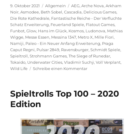
Veröffentlicht
Kategorien
Schlagwörter
9. Oktober 2021
Allgemein
AEG
,
Arche Nova
,
Arkham
am
Noir
,
Asmodee
,
Beth Sobel
,
Cascadia
,
Delicious Games
,
Die Rote Kathedrale
,
Fantastische Reiche - Der Verfluchte
Schatz Erweiterung
,
Feuerland Spiele
,
Flatout Games
,
Funbot
,
Glow
,
Hans im Glück
,
Kosmos
,
Ludonova
,
Mathias
Wigge
,
Messe Essen
,
Messina 1347
,
Metro X
,
Mille Fiori
,
Namiji
,
Paleo - Ein Neuer Anfang Erweiterung
,
Praga
Caput Regni
,
Pulsar 2849
,
Ravensburger
,
Schmidt Spiele
,
Spieltroll
,
Strohmann Games
,
The Siege of Runedar
,
Tokaido
,
Underwater Cities
,
Vladimír Suchý
,
Voll Verplant
,
zu
Wild Life
Schreibe einen Kommentar
SPIEL’21
–
Vorschau
Spieltrolls Top 100 – 2020
auf
die
Edition
Veröffentlichungen