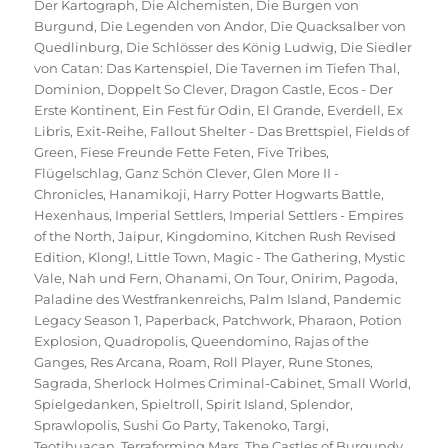
Der Kartograph
,
Die Alchemisten
,
Die Burgen von
Burgund
,
Die Legenden von Andor
,
Die Quacksalber von
Quedlinburg
,
Die Schlösser des König Ludwig
,
Die Siedler
von Catan: Das Kartenspiel
,
Die Tavernen im Tiefen Thal
,
Dominion
,
Doppelt So Clever
,
Dragon Castle
,
Ecos - Der
Erste Kontinent
,
Ein Fest für Odin
,
El Grande
,
Everdell
,
Ex
Libris
,
Exit-Reihe
,
Fallout Shelter - Das Brettspiel
,
Fields of
Green
,
Fiese Freunde Fette Feten
,
Five Tribes
,
Flügelschlag
,
Ganz Schön Clever
,
Glen More II -
Chronicles
,
Hanamikoji
,
Harry Potter Hogwarts Battle
,
Hexenhaus
,
Imperial Settlers
,
Imperial Settlers - Empires
of the North
,
Jaipur
,
Kingdomino
,
Kitchen Rush Revised
Edition
,
Klong!
,
Little Town
,
Magic - The Gathering
,
Mystic
Vale
,
Nah und Fern
,
Ohanami
,
On Tour
,
Onirim
,
Pagoda
,
Paladine des Westfrankenreichs
,
Palm Island
,
Pandemic
Legacy Season 1
,
Paperback
,
Patchwork
,
Pharaon
,
Potion
Explosion
,
Quadropolis
,
Queendomino
,
Rajas of the
Ganges
,
Res Arcana
,
Roam
,
Roll Player
,
Rune Stones
,
Sagrada
,
Sherlock Holmes Criminal-Cabinet
,
Small World
,
Spielgedanken
,
Spieltroll
,
Spirit Island
,
Splendor
,
Sprawlopolis
,
Sushi Go Party
,
Takenoko
,
Targi
,
Teotihuacan
,
Terraforming Mars
,
The Castles of Burgundy
,