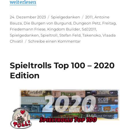
„Projekt: Die perfekte Sammlung – 2011“
weiterlesen
Veröffentlicht
Kategorien
Schlagwörter
24. Dezember 2023
Spielgedanken
2011
,
Antoine
am
Bauza
,
Die Burgen von Burgund
,
Dungeon Petz
,
Freitag
,
Friedemann Friese
,
Kingdom Builder
,
SdJ2011
,
Spielgedanken
,
Spieltroll
,
Stefan Feld
,
Takenoko
,
Vlaada
zu
Chvatil
Schreibe einen Kommentar
Projekt:
Die
perfekte
Spieltrolls Top 100 – 2020
Sammlung
–
Edition
2011