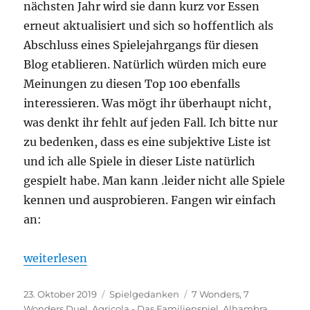
nächsten Jahr wird sie dann kurz vor Essen
erneut aktualisiert und sich so hoffentlich als
Abschluss eines Spielejahrgangs für diesen
Blog etablieren. Natürlich würden mich eure
Meinungen zu diesen Top 100 ebenfalls
interessieren. Was mögt ihr überhaupt nicht,
was denkt ihr fehlt auf jeden Fall. Ich bitte nur
zu bedenken, dass es eine subjektive Liste ist
und ich alle Spiele in dieser Liste natürlich
gespielt habe. Man kann .leider nicht alle Spiele
kennen und ausprobieren. Fangen wir einfach
an:
„Spieltrolls Top 100 – Die besten Spiele aller Zeiten
weiterlesen
Veröffentlicht
Kategorien
Schlagwörter
23. Oktober 2019
Spielgedanken
7 Wonders
,
7
am
Wonders Duel
,
Agricola - Das Familienspiel
,
Alhambra
,