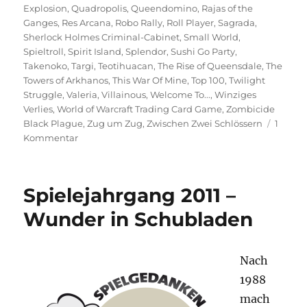
Explosion
,
Quadropolis
,
Queendomino
,
Rajas of the
Ganges
,
Res Arcana
,
Robo Rally
,
Roll Player
,
Sagrada
,
Sherlock Holmes Criminal-Cabinet
,
Small World
,
Spieltroll
,
Spirit Island
,
Splendor
,
Sushi Go Party
,
Takenoko
,
Targi
,
Teotihuacan
,
The Rise of Queensdale
,
The
Towers of Arkhanos
,
This War Of Mine
,
Top 100
,
Twilight
Struggle
,
Valeria
,
Villainous
,
Welcome To...
,
Winziges
Verlies
,
World of Warcraft Trading Card Game
,
Zombicide
Black Plague
,
Zug um Zug
,
Zwischen Zwei Schlössern
1
zu
Kommentar
Spieltrolls
Top
100
Spielejahrgang 2011 –
–
Die
Wunder in Schubladen
besten
Spiele
aller
Nach
Zeiten
1988
(2019)
mach