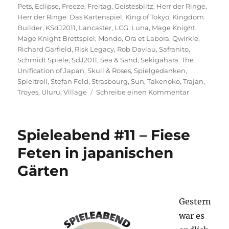
Pets
,
Eclipse
,
Freeze
,
Freitag
,
Geistesblitz
,
Herr der Ringe
,
Herr der Ringe: Das Kartenspiel
,
King of Tokyo
,
Kingdom
Builder
,
KSdJ2011
,
Lancaster
,
LCG
,
Luna
,
Mage Knight
,
Mage Knight Brettspiel
,
Mondo
,
Ora et Labora
,
Qwirkle
,
Richard Garfield
,
Risk Legacy
,
Rob Daviau
,
Safranito
,
Schmidt Spiele
,
SdJ2011
,
Sea & Sand
,
Sekigahara: The
Unification of Japan
,
Skull & Roses
,
Spielgedanken
,
Spieltroll
,
Stefan Feld
,
Strasbourg
,
Sun
,
Takenoko
,
Trajan
,
zu
Troyes
,
Uluru
,
Village
Schreibe einen Kommentar
Spielejahr
2011
–
Spieleabend #11 – Fiese
Wunder
in
Feten in japanischen
Schublade
Gärten
Gestern
war es