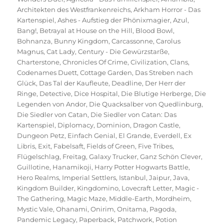
Architekten des Westfrankenreichs
,
Arkham Horror - Das
Kartenspiel
,
Ashes - Aufstieg der Phönixmagier
,
Azul
,
Bang!
,
Betrayal at House on the Hill
,
Blood Bowl
,
Bohnanza
,
Bunny Kingdom
,
Carcassonne
,
Carolus
Magnus
,
Cat Lady
,
Century - Die Gewürzstarße
,
Charterstone
,
Chronicles Of Crime
,
Civilization
,
Clans
,
Codenames Duett
,
Cottage Garden
,
Das Streben nach
Glück
,
Das Tal der Kaufleute
,
Deadline
,
Der Herr der
Ringe
,
Detective
,
Dice Hospital
,
Die Blutige Herberge
,
Die
Legenden von Andor
,
Die Quacksalber von Quedlinburg
,
Die Siedler von Catan
,
Die Siedler von Catan: Das
Kartenspiel
,
Diplomacy
,
Dominion
,
Dragon Castle
,
Dungeon Petz
,
Einfach Genial
,
El Grande
,
Everdell
,
Ex
Libris
,
Exit
,
Fabelsaft
,
Fields of Green
,
Five Tribes
,
Flügelschlag
,
Freitag
,
Galaxy Trucker
,
Ganz Schön Clever
,
Guillotine
,
Hanamikoji
,
Harry Potter Hogwarts Battle
,
Hero Realms
,
Imperial Settlers
,
Istanbul
,
Jaipur
,
Java
,
Kingdom Builder
,
Kingdomino
,
Lovecraft Letter
,
Magic -
The Gathering
,
Magic Maze
,
Middle-Earth
,
Mordheim
,
Mystic Vale
,
Ohanami
,
Onirim
,
Onitama
,
Pagoda
,
Pandemic Legacy
,
Paperback
,
Patchwork
,
Potion