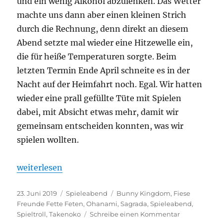
und ein wenig Alkohol abzulenken. Das Wetter
machte uns dann aber einen kleinen Strich
durch die Rechnung, denn direkt an diesem
Abend setzte mal wieder eine Hitzewelle ein,
die für heiße Temperaturen sorgte. Beim
letzten Termin Ende April schneite es in der
Nacht auf der Heimfahrt noch. Egal. Wir hatten
wieder eine prall gefüllte Tüte mit Spielen
dabei, mit Absicht etwas mehr, damit wir
gemeinsam entscheiden konnten, was wir
spielen wollten.
„Spieleabend #11 – Fiese Feten in japanischen Gärt
weiterlesen
Veröffentlicht
Kategorien
Schlagwörter
23. Juni 2019
Spieleabend
Bunny Kingdom
,
Fiese
am
Freunde Fette Feten
,
Ohanami
,
Sagrada
,
Spieleabend
,
zu
Spieltroll
,
Takenoko
Schreibe einen Kommentar