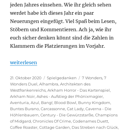
jeden Jahres einsehen. Wie ihr gleich sehen
werdet habe ich dieses Jahr ein paar
Neuerungen eingefügt. Viel Spaß beim Lesen,
Stöbern und Kommentieren. Ach ja, wie ihr
euch sicher denken könnt sind die Zahlen in
Klammern die Platzierungen im Vorjahr.
„Spieltrolls Top 100 – 2020 Edition“
weiterlesen
Veröffentlicht
Kategorien
Schlagwörter
21. Oktober 2020
Spielgedanken
7 Wonders
,
7
am
Wonders Duel
,
Alhambra
,
Architekten des
Westfrankenreichs
,
Arkham Horror - Das Kartenspiel
,
Arkham Noir
,
Ashes - Aufstieg der Phönixmagier
,
Aventuria
,
Azul
,
Bang!
,
Blood Bowl
,
Bunny Kingdom
,
Buntes Burano
,
Carcassonne
,
Cat Lady
,
Caverna - Die
Höhlenbauern
,
Century - Die Gewürzstarße
,
Champions
of Midgard
,
Chronicles Of Crime
,
Codenames Duett
,
Coffee Roaster
,
Cottage Garden
,
Das Streben nach Glück
,