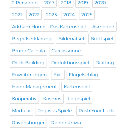
2 Personen
2017
2018
2019
2020
2021
2022
2023
2024
2025
Arkham Horror - Das Kartenspiel
Asmodee
Begriffserklärung
Bilderrätsel
Brettspiel
Bruno Cathala
Carcassonne
Deck Building
Deduktionsspiel
Drafting
Erweiterungen
Exit
Flügelschlag
Hand Management
Kartenspiel
Kooperativ
Kosmos
Legespiel
Modular
Pegasus Spiele
Push Your Luck
Ravensburger
Reiner Knizia