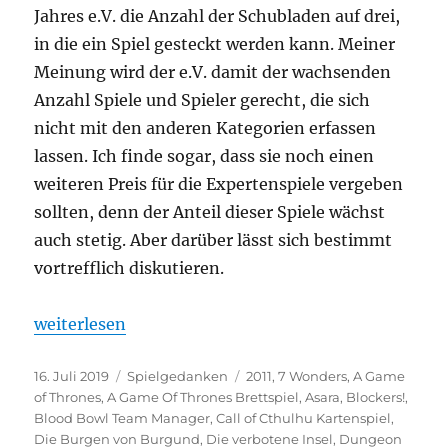
Jahres e.V. die Anzahl der Schubladen auf drei,
in die ein Spiel gesteckt werden kann. Meiner
Meinung wird der e.V. damit der wachsenden
Anzahl Spiele und Spieler gerecht, die sich
nicht mit den anderen Kategorien erfassen
lassen. Ich finde sogar, dass sie noch einen
weiteren Preis für die Expertenspiele vergeben
sollten, denn der Anteil dieser Spiele wächst
auch stetig. Aber darüber lässt sich bestimmt
vortrefflich diskutieren.
„Spielejahrgang 2011 – Wunder in Schubladen“
weiterlesen
Veröffentlicht
Kategorien
Schlagwörter
16. Juli 2019
Spielgedanken
2011
,
7 Wonders
,
A Game
am
of Thrones
,
A Game Of Thrones Brettspiel
,
Asara
,
Blockers!
,
Blood Bowl Team Manager
,
Call of Cthulhu Kartenspiel
,
Die Burgen von Burgund
,
Die verbotene Insel
,
Dungeon