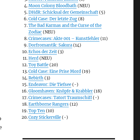
Moon Colony Bloodbath
(NEU)
DHdR: Schicksal der Gemeinschaft
(5)
Cold Case: Der letzte Zug
(8)
The Bad Karmas and the Curse of the
Zodiac
(NEU)
Crimecases: Akte 001 – Kunstfehler
(11)
Dorfromantik: Sakura
(14)
Echos der Zeit
(3)
Herd
(NEU)
Toy Battle
(20)
Cold Case: Eine Prise Mord
(19)
Rebirth
(3)
Endeavor: Die Tiefsee
(-)
Gloomhaven: Knöpfe & Krabbler
(18)
Crimecases: Tatort Traumschiff
(-)
Earthborne Rangers
(12)
Top Ten
(10)
Cozy Stickerville
(-)
p
e