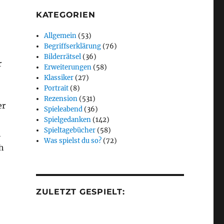
KATEGORIEN
Allgemein
(53)
Begriffserklärung
(76)
Bilderrätsel
(36)
r
Erweiterungen
(58)
Klassiker
(27)
Portrait
(8)
Rezension
(531)
er
Spieleabend
(36)
Spielgedanken
(142)
Spieltagebücher
(58)
h
Was spielst du so?
(72)
h
ZULETZT GESPIELT: