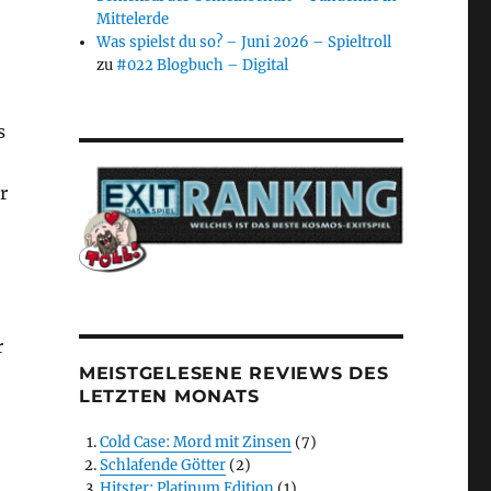
Mittelerde
Was spielst du so? – Juni 2026 – Spieltroll
zu
#022 Blogbuch – Digital
s
r
r
MEISTGELESENE REVIEWS DES
LETZTEN MONATS
Cold Case: Mord mit Zinsen
(7)
Schlafende Götter
(2)
Hitster: Platinum Edition
(1)