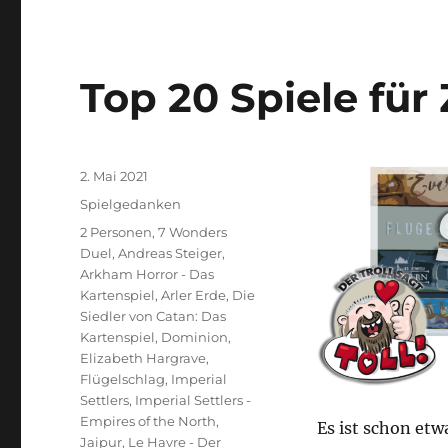
Top 20 Spiele für
Veröffentlicht
2. Mai 2021
am
Kategorien
Spielgedanken
Schlagwörter
2 Personen
,
7 Wonders
Duel
,
Andreas Steiger
,
Arkham Horror - Das
Kartenspiel
,
Arler Erde
,
Die
Siedler von Catan: Das
Kartenspiel
,
Dominion
,
Elizabeth Hargrave
,
Flügelschlag
,
Imperial
Settlers
,
Imperial Settlers -
Empires of the North
,
Es ist schon etw
Jaipur
,
Le Havre - Der