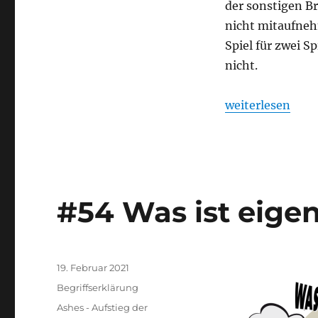
der sonstigen Br
nicht mitaufneh
Spiel für zwei S
nicht.
„Top 20 Spiele f
weiterlesen
#54 Was ist eigen
Veröffentlicht
19. Februar 2021
am
Kategorien
Begriffserklärung
Schlagwörter
Ashes - Aufstieg der