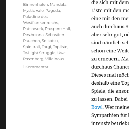
die sich mit dem
Binnenhafen
,
Mandala
,
Liste mit den m
Mystic Vale
,
Pagoda
,
Paladine des
eine mit den me
Westfrankenreichs
,
auch durchaus S
Patchwork
,
Prospero Hall
,
aber sehr gut, o
Res Arcana
,
Sébastien
Pauchon
,
Seikatsu
,
sind nämlich sch
Spieltroll
,
Targi
,
Topliste
,
schon eine Weil
Twilight Struggle
,
Uwe
zu erneuern. Man
Rosenberg
,
Villainous
durchaus Chance
zu
1 Kommentar
Top
Dieses mal möch
20
deshalb eine To
Spiele
Spiele, die ans
für
Zwei
zu lassen. Dabei
Bowl
. Wer meine
Sympathien für b
intensiv betrieb