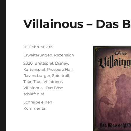
Villainous – Das B
Veröffentlicht
10. Februar 2021
am
Kategorien
Erweiterungen
,
Rezension
Schlagwörter
2020
,
Brettspiel
,
Disney
,
Kartenspiel
,
Prospero Hall
,
Ravensburger
,
Spieltroll
,
Take That
,
Villainous
,
Villainous - Das Böse
schläft nie!
Schreibe einen
zu
Kommentar
Villainous
–
Das